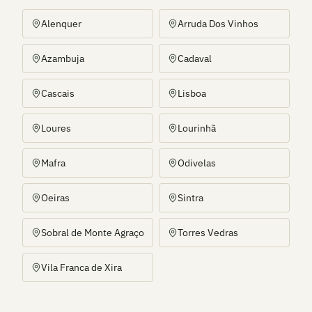
Alenquer
Arruda Dos Vinhos
Azambuja
Cadaval
Cascais
Lisboa
Loures
Lourinhã
Mafra
Odivelas
Oeiras
Sintra
Sobral de Monte Agraço
Torres Vedras
Vila Franca de Xira