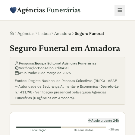
Agências
Funerárias
Agências
Lisboa
Amadora
Seguro Funeral
Seguro Funeral em Amadora
Pesquisa:
Equipa Editorial Agências Funerárias
Verificação:
Conselho Editorial
Atualizado:
8 de março de 2026
Fontes: Registo Nacional de Pessoas Colectivas (RNPC) · ASAE
— Autoridade de Segurança Alimentar e Económica ·
Decreto-Lei
n.º 411/98
· Verificação presencial pela equipa Agências
Funerárias (
0
agências em
Amadora
).
Apoio urgente 24h
~30 seg
Localização
Os seus dados