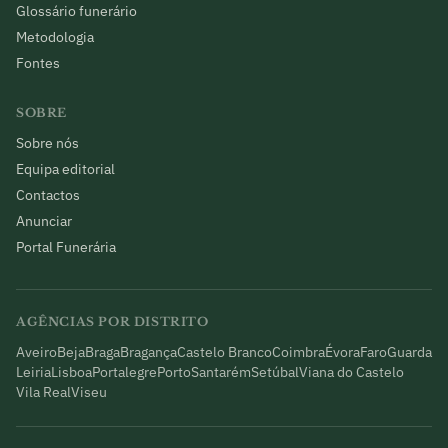
Glossário funerário
Metodologia
Fontes
SOBRE
Sobre nós
Equipa editorial
Contactos
Anunciar
Portal Funerária
AGÊNCIAS POR DISTRITO
Aveiro
Beja
Braga
Bragança
Castelo Branco
Coimbra
Évora
Faro
Guarda
Leiria
Lisboa
Portalegre
Porto
Santarém
Setúbal
Viana do Castelo
Vila Real
Viseu