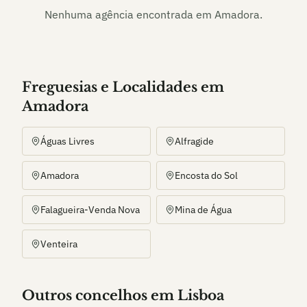
Nenhuma agência encontrada em
Amadora
.
Freguesias e Localidades
em
Amadora
Águas Livres
Alfragide
Amadora
Encosta do Sol
Falagueira-Venda Nova
Mina de Água
Venteira
Outros
concelho
s
em Lisboa