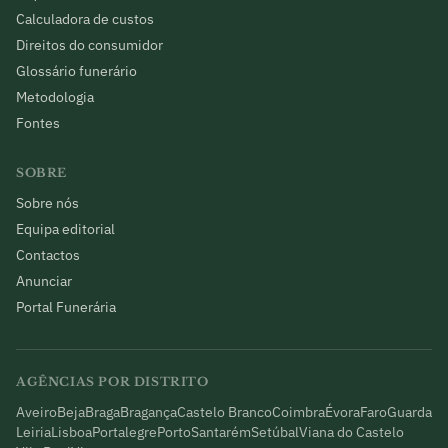
Calculadora de custos
Direitos do consumidor
Glossário funerário
Metodologia
Fontes
SOBRE
Sobre nós
Equipa editorial
Contactos
Anunciar
Portal Funerária
AGÊNCIAS POR DISTRITO
Aveiro
Beja
Braga
Bragança
Castelo Branco
Coimbra
Évora
Faro
Guarda
Leiria
Lisboa
Portalegre
Porto
Santarém
Setúbal
Viana do Castelo