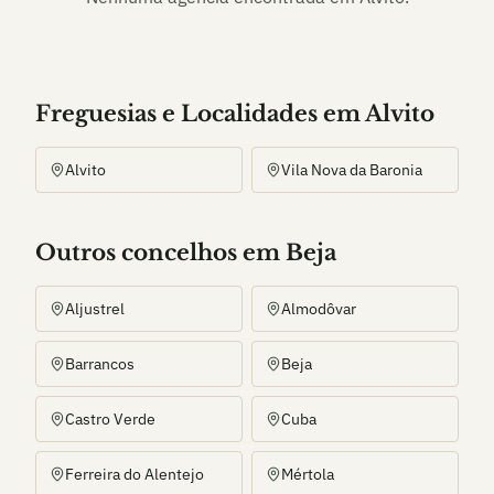
Freguesias e Localidades
em
Alvito
Alvito
Vila Nova da Baronia
Outros
concelho
s
em Beja
Aljustrel
Almodôvar
Barrancos
Beja
Castro Verde
Cuba
Ferreira do Alentejo
Mértola