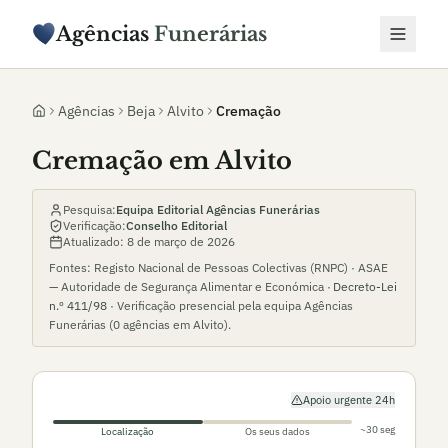
Agências
Funerárias
Agências
Beja
Alvito
Cremação
Cremação em Alvito
Pesquisa:
Equipa Editorial Agências Funerárias
Verificação:
Conselho Editorial
Atualizado:
8 de março de 2026
Fontes: Registo Nacional de Pessoas Colectivas (RNPC) · ASAE
— Autoridade de Segurança Alimentar e Económica ·
Decreto-Lei
n.º 411/98
· Verificação presencial pela equipa Agências
Funerárias (
0
agências em
Alvito
).
Apoio urgente 24h
~30 seg
Localização
Os seus dados