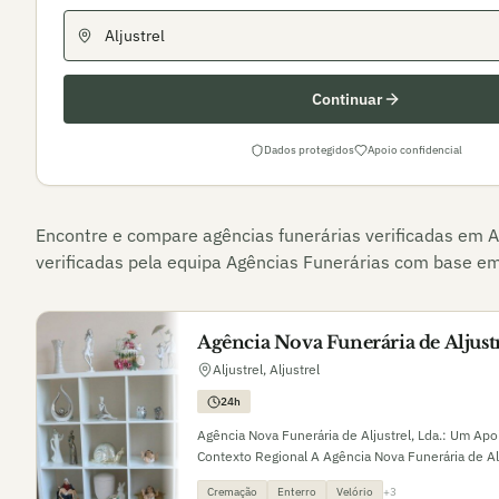
Continuar
Dados protegidos
Apoio confidencial
Encontre e compare agências funerárias verificadas em
A
verificadas pela equipa Agências Funerárias com base em 
Agência Nova Funerária de Aljustr
Aljustrel
,
Aljustrel
24h
Agência Nova Funerária de Aljustrel, Lda.: Um Ap
Contexto Regional A Agência Nova Funerária de Alj
no coração de Aljustrel, concelho do distrito de Be
Cremação
Enterro
Velório
+
3
Alentejo, é caracterizada pela sua rica história lig