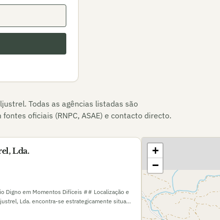
ljustrel
. Todas as agências listadas são
fontes oficiais (RNPC, ASAE) e contacto directo.
+
el, Lda.
−
oio Digno em Momentos Difíceis ## Localização e
ustrel, Lda. encontra-se estrategicamente situada
ja. Esta localidade, inserida na região do Baixo
ada à atividade mineira e pela sua paisagem rural