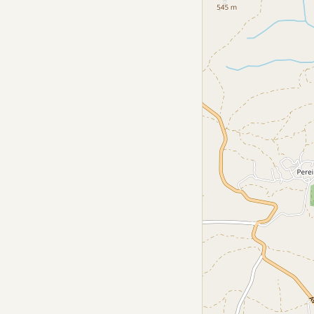
ados pela Autoridade de Segurança Alimentar e
recebe um serviço transparente e profissional.
amílias, que podem confiar que os seus entes
 seguindo os padrões exigidos. ## Informação
cidade de tomar decisões pode ser dificultada. A
a oferecer um apoio contínuo e compreensivo, com
 dias da semana. Esta disponibilidade é
ar a agência a qualquer momento, obtendo o
funerários. A equipa da agência está preparada
sde a escolha dos serviços até à organização da
e emocional numa fase tão delicada. A
s custos é um pilar fundamental para construir a