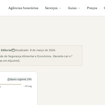
Agências funerárias
Serviços
Guias
Preços
Editorial
Atualizado:
8 de março de 2026
ade de Segurança Alimentar e Económica ·
Decreto-Lei n.º
ias em
Aljustrel
).
Apoio urgente 24h
~30 seg
s