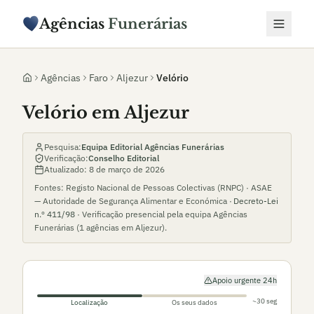
Agências
Funerárias
Agências
Faro
Aljezur
Velório
Velório em Aljezur
Pesquisa:
Equipa Editorial Agências Funerárias
Verificação:
Conselho Editorial
Atualizado:
8 de março de 2026
Fontes: Registo Nacional de Pessoas Colectivas (RNPC) · ASAE
— Autoridade de Segurança Alimentar e Económica ·
Decreto-Lei
n.º 411/98
· Verificação presencial pela equipa Agências
Funerárias (
1
agências em
Aljezur
).
Apoio urgente 24h
~30 seg
Localização
Os seus dados