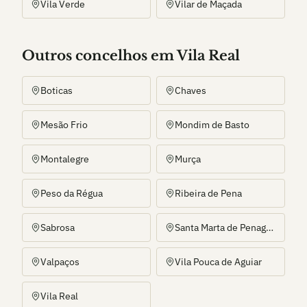
Vila Verde
Vilar de Maçada
Outros
concelho
s
em Vila Real
Boticas
Chaves
Mesão Frio
Mondim de Basto
Montalegre
Murça
Peso da Régua
Ribeira de Pena
Sabrosa
Santa Marta de Penaguião
Valpaços
Vila Pouca de Aguiar
Vila Real