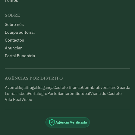
Fontes
SOBRE
Sobre nós
Equipa editorial
Contactos
Anunciar
Portal Funerária
AGÊNCIAS POR DISTRITO
Aveiro
Beja
Braga
Bragança
Castelo Branco
Coimbra
Évora
Faro
Guarda
Leiria
Lisboa
Portalegre
Porto
Santarém
Setúbal
Viana do Castelo
Vila Real
Viseu
Agência Verificada