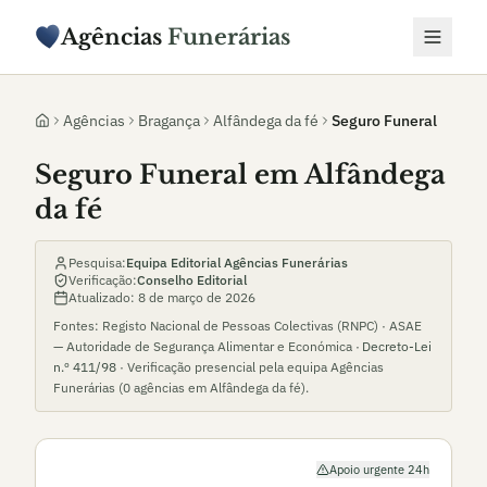
Agências
Funerárias
Agências
Bragança
Alfândega da fé
Seguro Funeral
Seguro Funeral em Alfândega
da fé
Pesquisa:
Equipa Editorial Agências Funerárias
Verificação:
Conselho Editorial
Atualizado:
8 de março de 2026
Fontes: Registo Nacional de Pessoas Colectivas (RNPC) · ASAE
— Autoridade de Segurança Alimentar e Económica ·
Decreto-Lei
n.º 411/98
· Verificação presencial pela equipa Agências
Funerárias (
0
agências em
Alfândega da fé
).
Apoio urgente 24h