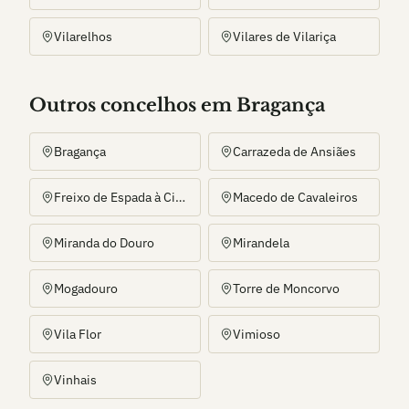
Vilarelhos
Vilares de Vilariça
Outros
concelho
s
em Bragança
Bragança
Carrazeda de Ansiães
Freixo de Espada à Cinta
Macedo de Cavaleiros
Miranda do Douro
Mirandela
Mogadouro
Torre de Moncorvo
Vila Flor
Vimioso
Vinhais