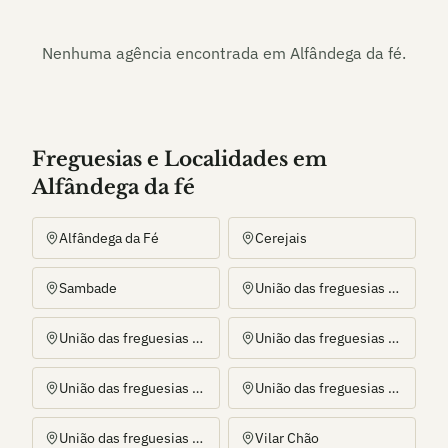
Nenhuma agência encontrada em
Alfândega da fé
.
Freguesias e Localidades
em
Alfândega da fé
Alfândega da Fé
Cerejais
Sambade
União das freguesias de Agrobom, Saldonha e Vale Pereiro
União das freguesias de Eucisia, Gouveia e Valverde
União das freguesias de Ferradosa e Sendim da Serra
União das freguesias de Gebelim e Soeima
União das freguesias de Parada e Sendim da Ribeira
União das freguesias de Pombal e Vales
Vilar Chão