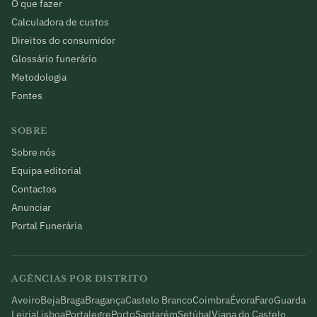
O que fazer
Calculadora de custos
Direitos do consumidor
Glossário funerário
Metodologia
Fontes
SOBRE
Sobre nós
Equipa editorial
Contactos
Anunciar
Portal Funerária
AGÊNCIAS POR DISTRITO
Aveiro
Beja
Braga
Bragança
Castelo Branco
Coimbra
Évora
Faro
Guarda
Leiria
Lisboa
Portalegre
Porto
Santarém
Setúbal
Viana do Castelo