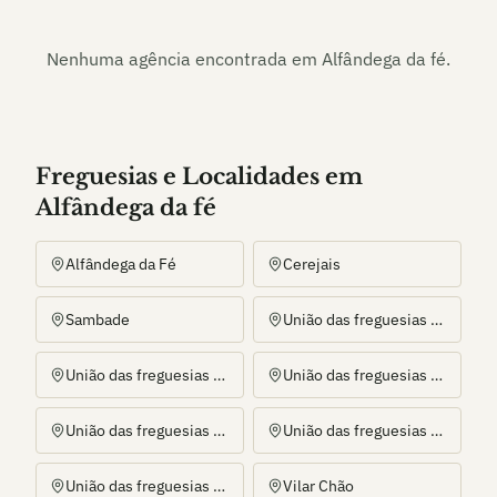
Nenhuma agência encontrada em
Alfândega da fé
.
Freguesias e Localidades
em
Alfândega da fé
Alfândega da Fé
Cerejais
Sambade
União das freguesias de Agrobom, Saldonha e Vale Pereiro
União das freguesias de Eucisia, Gouveia e Valverde
União das freguesias de Ferradosa e Sendim da Serra
União das freguesias de Gebelim e Soeima
União das freguesias de Parada e Sendim da Ribeira
União das freguesias de Pombal e Vales
Vilar Chão