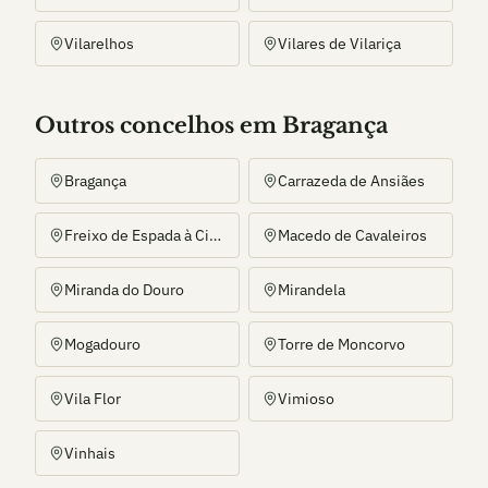
Vilarelhos
Vilares de Vilariça
Outros
concelho
s
em Bragança
Bragança
Carrazeda de Ansiães
Freixo de Espada à Cinta
Macedo de Cavaleiros
Miranda do Douro
Mirandela
Mogadouro
Torre de Moncorvo
Vila Flor
Vimioso
Vinhais