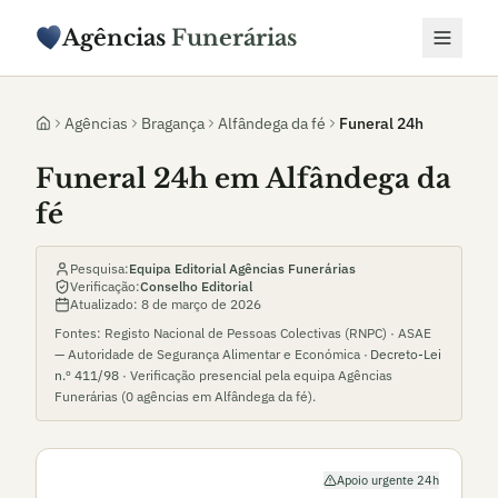
Agências
Funerárias
Agências
Bragança
Alfândega da fé
Funeral 24h
Funeral 24h em Alfândega da
fé
Pesquisa:
Equipa Editorial Agências Funerárias
Verificação:
Conselho Editorial
Atualizado:
8 de março de 2026
Fontes: Registo Nacional de Pessoas Colectivas (RNPC) · ASAE
— Autoridade de Segurança Alimentar e Económica ·
Decreto-Lei
n.º 411/98
· Verificação presencial pela equipa Agências
Funerárias (
0
agências em
Alfândega da fé
).
Apoio urgente 24h