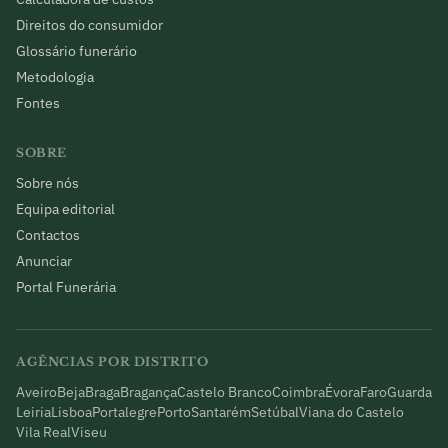
Direitos do consumidor
Glossário funerário
Metodologia
Fontes
SOBRE
Sobre nós
Equipa editorial
Contactos
Anunciar
Portal Funerária
AGÊNCIAS POR DISTRITO
Aveiro
Beja
Braga
Bragança
Castelo Branco
Coimbra
Évora
Faro
Guarda
Leiria
Lisboa
Portalegre
Porto
Santarém
Setúbal
Viana do Castelo
Vila Real
Viseu