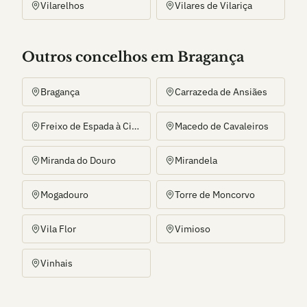
Vilarelhos
Vilares de Vilariça
Outros
concelho
s
em Bragança
Bragança
Carrazeda de Ansiães
Freixo de Espada à Cinta
Macedo de Cavaleiros
Miranda do Douro
Mirandela
Mogadouro
Torre de Moncorvo
Vila Flor
Vimioso
Vinhais