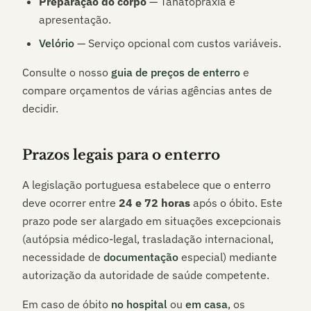
Preparação do corpo
— Tanatopraxia e
apresentação.
Velório
— Serviço opcional com custos variáveis.
Consulte o nosso
guia de preços de enterro
e
compare orçamentos de várias agências antes de
decidir.
Prazos legais para o enterro
A legislação portuguesa estabelece que o enterro
deve ocorrer entre
24 e 72 horas
após o óbito. Este
prazo pode ser alargado em situações excepcionais
(autópsia médico-legal, trasladação internacional,
necessidade de
documentação
especial) mediante
autorização da autoridade de saúde competente.
Em caso de óbito
no hospital
ou
em casa
, os