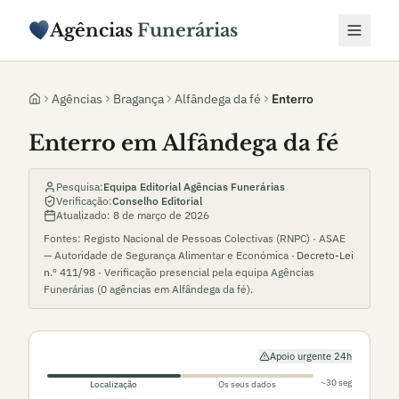
Agências
Funerárias
Agências
Bragança
Alfândega da fé
Enterro
Enterro em Alfândega da fé
Pesquisa:
Equipa Editorial Agências Funerárias
Verificação:
Conselho Editorial
Atualizado:
8 de março de 2026
Fontes: Registo Nacional de Pessoas Colectivas (RNPC) · ASAE
— Autoridade de Segurança Alimentar e Económica ·
Decreto-Lei
n.º 411/98
· Verificação presencial pela equipa Agências
Funerárias (
0
agências em
Alfândega da fé
).
Apoio urgente 24h
~30 seg
Localização
Os seus dados