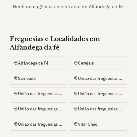
Nenhuma agência encontrada em
Alfândega da fé
.
Freguesias e Localidades
em
Alfândega da fé
Alfândega da Fé
Cerejais
Sambade
União das freguesias de Agrobom, Saldonha e Vale Pereiro
União das freguesias de Eucisia, Gouveia e Valverde
União das freguesias de Ferradosa e Sendim da Serra
União das freguesias de Gebelim e Soeima
União das freguesias de Parada e Sendim da Ribeira
União das freguesias de Pombal e Vales
Vilar Chão