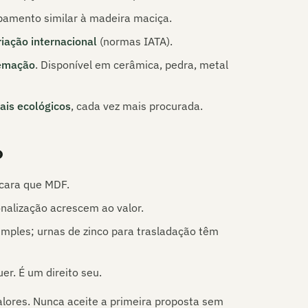
amento similar à madeira maciça.
riação internacional
(normas IATA).
emação
. Disponível em cerâmica, pedra, metal
ais ecológicos
, cada vez mais procurada.
o
 cara que MDF.
onalização acrescem ao valor.
ples; urnas de zinco para trasladação têm
uer
. É um direito seu.
alores. Nunca aceite a primeira proposta sem