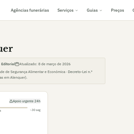
Agências funerárias
Serviços
Guias
Preços
uer
Editorial
Atualizado:
8 de março de 2026
ade de Segurança Alimentar e Económica ·
Decreto-Lei n.º
ias em
Alenquer
).
Apoio urgente 24h
~30 seg
s