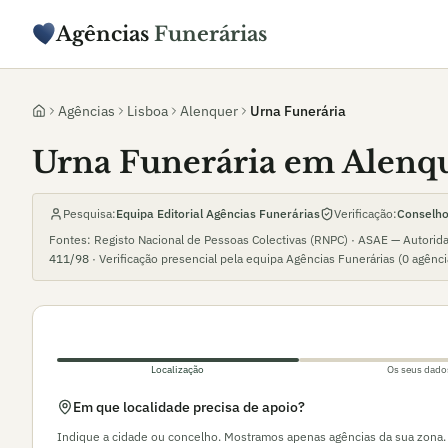
Agências
Funerárias
Agências
Lisboa
Alenquer
Urna Funerária
Urna Funerária em Alenq
Pesquisa:
Equipa Editorial Agências Funerárias
Verificação:
Conselho 
Fontes: Registo Nacional de Pessoas Colectivas (RNPC) · ASAE — Autorid
411/98
· Verificação presencial pela equipa Agências Funerárias (
0
agênc
Localização
Os seus dado
Em que localidade precisa de apoio?
Indique a cidade ou concelho. Mostramos apenas agências da sua zona.