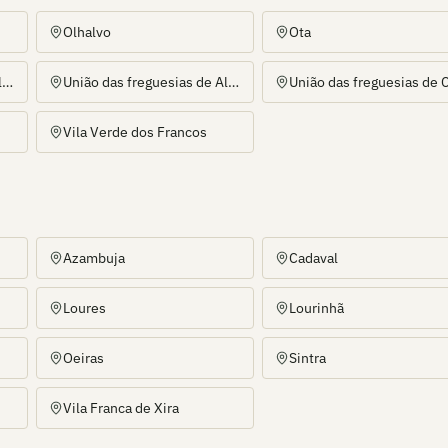
Olhalvo
Ota
União das freguesias de Aldeia Galega da Merceana e Aldeia Gavinha
União das freguesias de Alenquer (Santo Estêvão e Triana)
Vila Verde dos Francos
Azambuja
Cadaval
Loures
Lourinhã
Oeiras
Sintra
Vila Franca de Xira