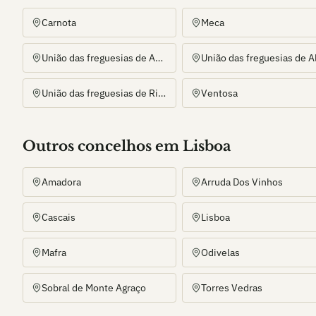
Carnota
Meca
União das freguesias de Abrigada e Cabanas de Torres
União das freguesias de Ribafria e Pereiro de Palhacana
Ventosa
Outros
concelho
s
em Lisboa
Amadora
Arruda Dos Vinhos
Cascais
Lisboa
Mafra
Odivelas
Sobral de Monte Agraço
Torres Vedras