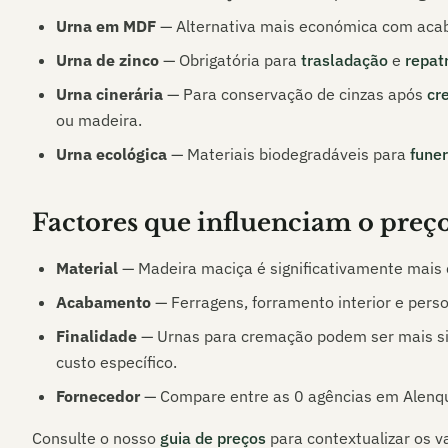
Urna em MDF
— Alternativa mais económica com acab
Urna de zinco
— Obrigatória para
trasladação
e
repat
Urna cinerária
— Para conservação de cinzas após
cr
ou madeira.
Urna ecológica
— Materiais biodegradáveis para
funer
Factores que influenciam o preç
Material
— Madeira maciça é significativamente mais
Acabamento
— Ferragens, forramento interior e pers
Finalidade
— Urnas para cremação podem ser mais sim
custo específico.
Fornecedor
— Compare entre as
0
agências em
Alenq
Consulte o nosso
guia de preços
para contextualizar os v