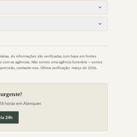
?
rárias
. As informações são verificadas com base em fontes
to com as agências. Não somos uma agência funerária — somos
mprecisão,
contacte-nos
. Última verificação:
março de 2026
.
 urgente?
 24 horas em
Alenquer
.
ia 24h