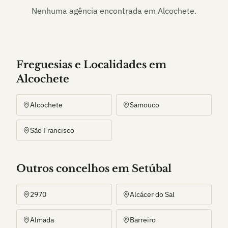
Nenhuma agência encontrada em
Alcochete
.
Freguesias e Localidades
em
Alcochete
Alcochete
Samouco
São Francisco
Outros
concelho
s
em Setúbal
2970
Alcácer do Sal
Almada
Barreiro