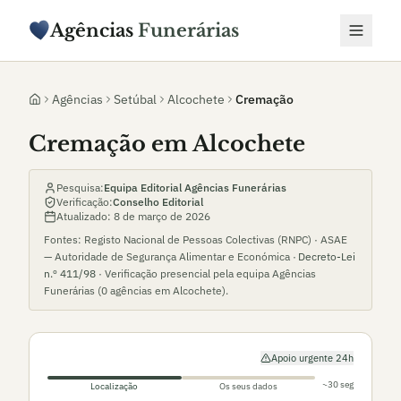
Agências
Funerárias
Agências
Setúbal
Alcochete
Cremação
Cremação em Alcochete
Pesquisa:
Equipa Editorial Agências Funerárias
Verificação:
Conselho Editorial
Atualizado:
8 de março de 2026
Fontes: Registo Nacional de Pessoas Colectivas (RNPC) · ASAE
— Autoridade de Segurança Alimentar e Económica ·
Decreto-Lei
n.º 411/98
· Verificação presencial pela equipa Agências
Funerárias (
0
agências em
Alcochete
).
Apoio urgente 24h
~30 seg
Localização
Os seus dados