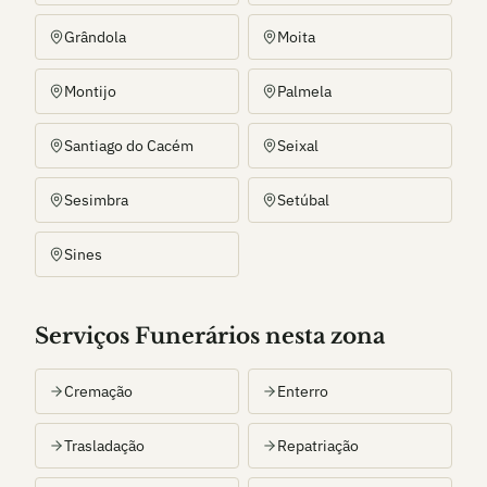
Grândola
Moita
Montijo
Palmela
Santiago do Cacém
Seixal
Sesimbra
Setúbal
Sines
Serviços Funerários nesta zona
Cremação
Enterro
Trasladação
Repatriação