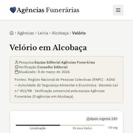
Agências
Funerárias
Agências
Leiria
Alcobaça
Velório
Velório em Alcobaça
Pesquisa:
Equipa Editorial Agências Funerárias
Verificação:
Conselho Editorial
Atualizado:
8 de março de 2026
Fontes: Registo Nacional de Pessoas Colectivas (RNPC) · ASAE
— Autoridade de Segurança Alimentar e Económica ·
Decreto-Lei
n.º 411/98
· Verificação presencial pela equipa Agências
Funerárias (
0
agências em
Alcobaça
).
Apoio urgente 24h
~30 seg
Localização
Os seus dados