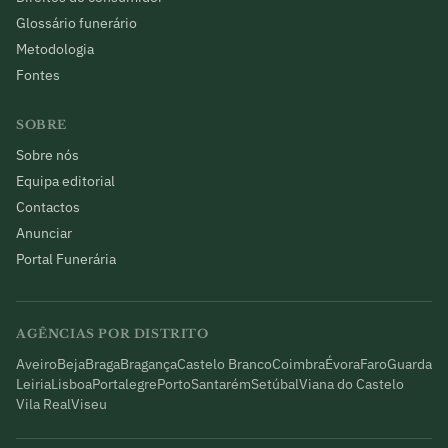
Glossário funerário
Metodologia
Fontes
SOBRE
Sobre nós
Equipa editorial
Contactos
Anunciar
Portal Funerária
AGÊNCIAS POR DISTRITO
Aveiro
Beja
Braga
Bragança
Castelo Branco
Coimbra
Évora
Faro
Guarda
Leiria
Lisboa
Portalegre
Porto
Santarém
Setúbal
Viana do Castelo
Vila Real
Viseu