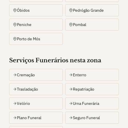
Óbidos
Pedrógão Grande
Peniche
Pombal
Porto de Mós
Serviços Funerários nesta zona
Cremação
Enterro
Trasladação
Repatriação
Velório
Urna Funerária
Plano Funeral
Seguro Funeral