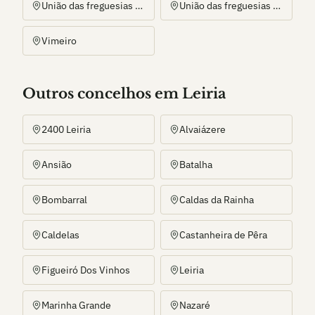
União das freguesias de Coz, Alpedriz e Montes
União das freguesias de Pataias e Martingança
Vimeiro
Outros
concelho
s
em Leiria
2400 Leiria
Alvaiázere
Ansião
Batalha
Bombarral
Caldas da Rainha
Caldelas
Castanheira de Pêra
Figueiró Dos Vinhos
Leiria
Marinha Grande
Nazaré