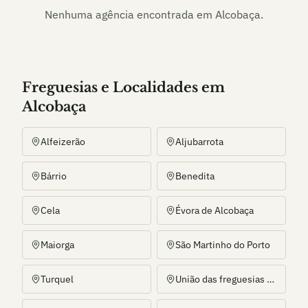
Nenhuma agência encontrada em
Alcobaça
.
Freguesias e Localidades
em
Alcobaça
Alfeizerão
Aljubarrota
Bárrio
Benedita
Cela
Évora de Alcobaça
Maiorga
São Martinho do Porto
Turquel
União das freguesias de Alcobaça e Vestiaria