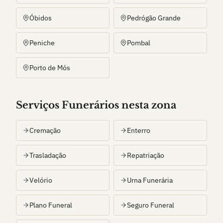
Óbidos
Pedrógão Grande
Peniche
Pombal
Porto de Mós
Serviços Funerários nesta zona
Cremação
Enterro
Trasladação
Repatriação
Velório
Urna Funerária
Plano Funeral
Seguro Funeral