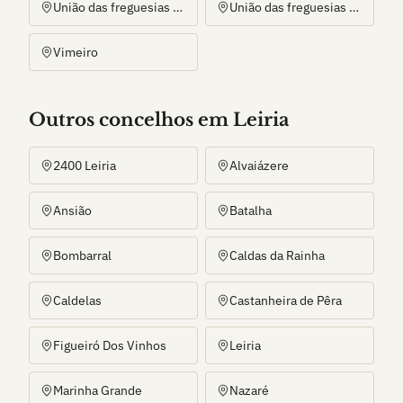
União das freguesias de Coz, Alpedriz e Montes
União das freguesias de Pataias e Martingança
Vimeiro
Outros
concelho
s
em Leiria
2400 Leiria
Alvaiázere
Ansião
Batalha
Bombarral
Caldas da Rainha
Caldelas
Castanheira de Pêra
Figueiró Dos Vinhos
Leiria
Marinha Grande
Nazaré