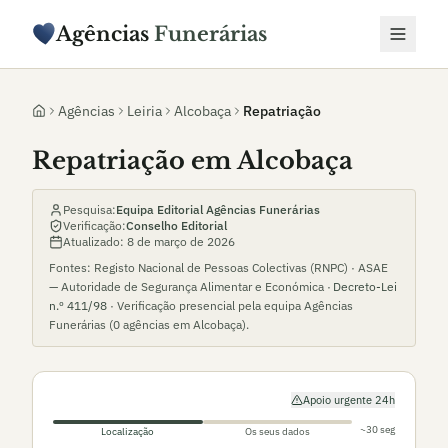
Agências
Funerárias
Agências
Leiria
Alcobaça
Repatriação
Repatriação em Alcobaça
Pesquisa:
Equipa Editorial Agências Funerárias
Verificação:
Conselho Editorial
Atualizado:
8 de março de 2026
Fontes: Registo Nacional de Pessoas Colectivas (RNPC) · ASAE
— Autoridade de Segurança Alimentar e Económica ·
Decreto-Lei
n.º 411/98
· Verificação presencial pela equipa Agências
Funerárias (
0
agências em
Alcobaça
).
Apoio urgente 24h
~30 seg
Localização
Os seus dados