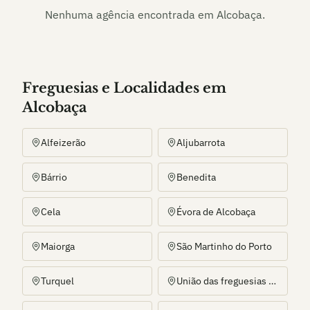
Nenhuma agência encontrada em
Alcobaça
.
Freguesias e Localidades
em
Alcobaça
Alfeizerão
Aljubarrota
Bárrio
Benedita
Cela
Évora de Alcobaça
Maiorga
São Martinho do Porto
Turquel
União das freguesias de Alcobaça e Vestiaria