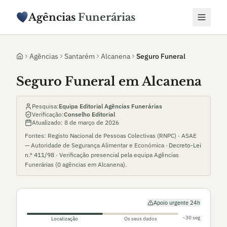
Agências
Funerárias
Agências
Santarém
Alcanena
Seguro Funeral
Seguro Funeral em Alcanena
Pesquisa:
Equipa Editorial Agências Funerárias
Verificação:
Conselho Editorial
Atualizado:
8 de março de 2026
Fontes: Registo Nacional de Pessoas Colectivas (RNPC) · ASAE
— Autoridade de Segurança Alimentar e Económica ·
Decreto-Lei
n.º 411/98
· Verificação presencial pela equipa Agências
Funerárias (
0
agências em
Alcanena
).
Apoio urgente 24h
~30 seg
Localização
Os seus dados