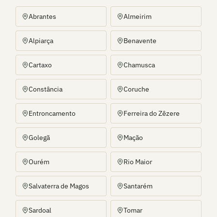
Abrantes
Almeirim
Alpiarça
Benavente
Cartaxo
Chamusca
Constância
Coruche
Entroncamento
Ferreira do Zêzere
Golegã
Mação
Ourém
Rio Maior
Salvaterra de Magos
Santarém
Sardoal
Tomar