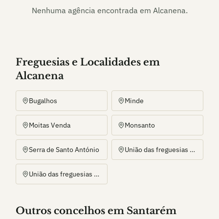
Nenhuma agência encontrada em
Alcanena
.
Freguesias e Localidades
em
Alcanena
Bugalhos
Minde
Moitas Venda
Monsanto
Serra de Santo António
União das freguesias de Alcanena e Vila Moreira
União das freguesias de Malhou, Louriceira e Espinheiro
Outros
concelho
s
em Santarém