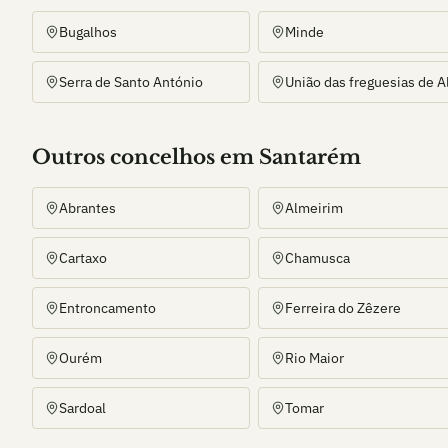
Bugalhos
Minde
Serra de Santo António
Outros
concelho
s
em Santarém
Abrantes
Almeirim
Cartaxo
Chamusca
Entroncamento
Ferreira do Zêzere
Ourém
Rio Maior
Sardoal
Tomar