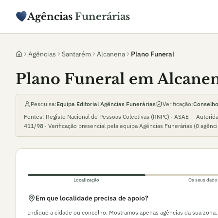
Agências
Funerárias
Agências
Santarém
Alcanena
Plano Funeral
Plano Funeral em Alcane
Pesquisa:
Equipa Editorial Agências Funerárias
Verificação:
Conselho 
Fontes: Registo Nacional de Pessoas Colectivas (RNPC) · ASAE — Autorid
411/98
· Verificação presencial pela equipa Agências Funerárias (
0
agênc
Localização
Os seus dado
Em que localidade precisa de apoio?
Indique a cidade ou concelho. Mostramos apenas agências da sua zona.