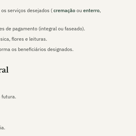
 os serviços desejados (
cremação
ou
enterro
,
es de pagamento (integral ou faseado).
sica, flores e leituras.
orma os beneficiários designados.
ral
 futura.
ia.