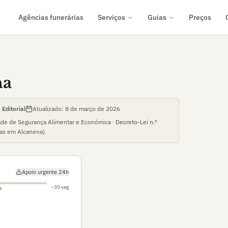
Agências funerárias
Serviços
Guias
Preços
na
Editorial
Atualizado:
8 de março de 2026
ade de Segurança Alimentar e Económica ·
Decreto-Lei n.º
ias em
Alcanena
).
Apoio urgente 24h
~30 seg
s