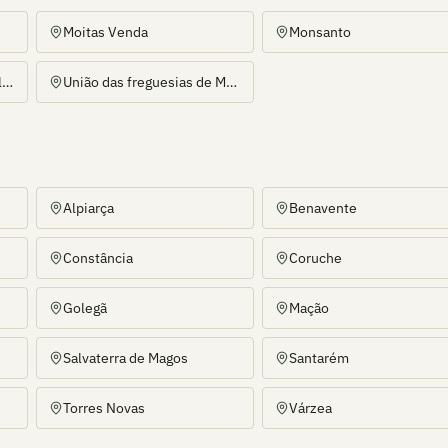
Moitas Venda
Monsanto
União das freguesias de Alcanena e Vila Moreira
União das freguesias de Malhou, Louriceira e Espinheiro
Alpiarça
Benavente
Constância
Coruche
Golegã
Mação
Salvaterra de Magos
Santarém
Torres Novas
Várzea