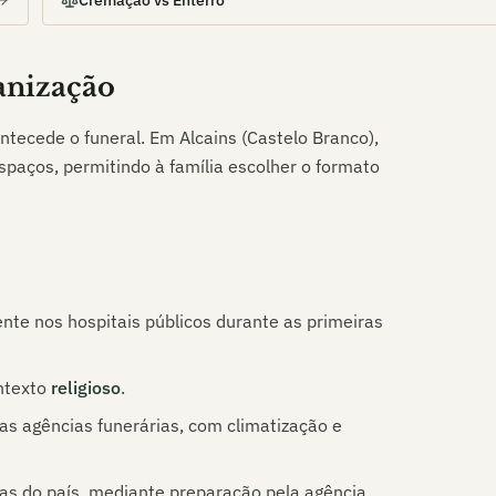
Cremação vs Enterro
ganização
ntecede o funeral. Em
Alcains (Castelo Branco)
,
spaços, permitindo à família escolher o formato
nte nos hospitais públicos durante as primeiras
ntexto
religioso
.
s agências funerárias, com climatização e
 do país, mediante preparação pela agência.