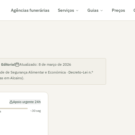
Agências funerárias
Serviços
Guias
Preços
Editorial
Atualizado:
8 de março de 2026
ade de Segurança Alimentar e Económica ·
Decreto-Lei n.º
ias em
Alcains
).
Apoio urgente 24h
~30 seg
s