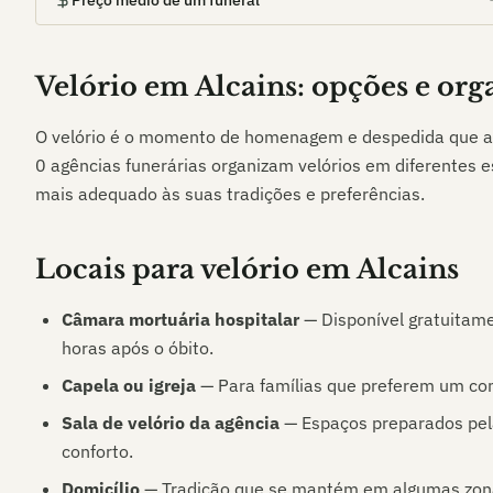
Preço médio de um funeral
Velório em
Alcains
: opções e or
O velório é o momento de homenagem e despedida que a
0
agências funerárias organizam velórios em diferentes e
mais adequado às suas tradições e preferências.
Locais para velório em
Alcains
Câmara mortuária hospitalar
— Disponível gratuitame
horas após o óbito.
Capela ou igreja
— Para famílias que preferem um co
Sala de velório da agência
— Espaços preparados pela
conforto.
Domicílio
— Tradição que se mantém em algumas zonas