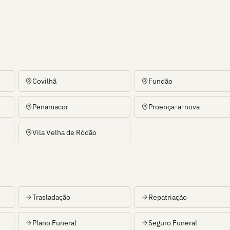
Covilhã
Fundão
Penamacor
Proença-a-nova
Vila Velha de Ródão
Trasladação
Repatriação
Plano Funeral
Seguro Funeral