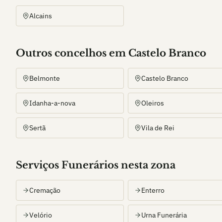
Alcains
Outros
concelho
s
em Castelo Branco
Belmonte
Castelo Branco
Idanha-a-nova
Oleiros
Sertã
Vila de Rei
Serviços Funerários nesta zona
Cremação
Enterro
Velório
Urna Funerária