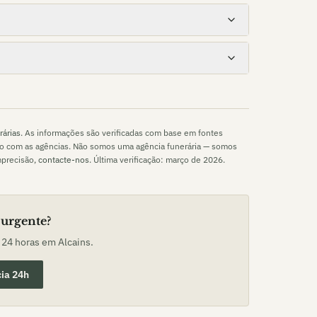
rárias
. As informações são verificadas com base em fontes
to com as agências. Não somos uma agência funerária — somos
mprecisão,
contacte-nos
. Última verificação:
março de 2026
.
 urgente?
o 24 horas em
Alcains
.
ia 24h