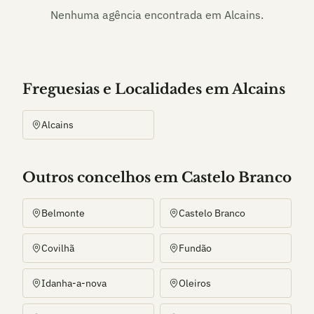
Nenhuma agência encontrada em
Alcains
.
Freguesias e Localidades
em
Alcains
Alcains
Outros
concelho
s
em Castelo Branco
Belmonte
Castelo Branco
Covilhã
Fundão
Idanha-a-nova
Oleiros