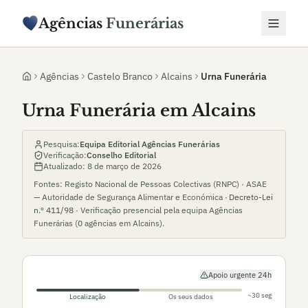
Agências
Funerárias
Agências
Castelo Branco
Alcains
Urna Funerária
Urna Funerária em Alcains
Pesquisa:
Equipa Editorial Agências Funerárias
Verificação:
Conselho Editorial
Atualizado:
8 de março de 2026
Fontes: Registo Nacional de Pessoas Colectivas (RNPC) · ASAE
— Autoridade de Segurança Alimentar e Económica ·
Decreto-Lei
n.º 411/98
· Verificação presencial pela equipa Agências
Funerárias (
0
agências em
Alcains
).
Apoio urgente 24h
~30 seg
Localização
Os seus dados