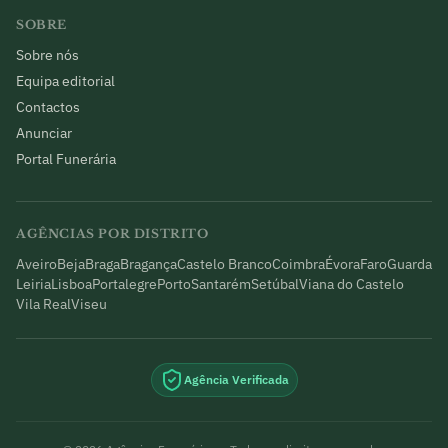
SOBRE
Sobre nós
Equipa editorial
Contactos
Anunciar
Portal Funerária
AGÊNCIAS POR DISTRITO
Aveiro
Beja
Braga
Bragança
Castelo Branco
Coimbra
Évora
Faro
Guarda
Leiria
Lisboa
Portalegre
Porto
Santarém
Setúbal
Viana do Castelo
Vila Real
Viseu
Agência Verificada