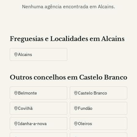
Nenhuma agência encontrada em
Alcains
.
Freguesias e Localidades
em
Alcains
Alcains
Outros
concelho
s
em Castelo Branco
Belmonte
Castelo Branco
Covilhã
Fundão
Idanha-a-nova
Oleiros