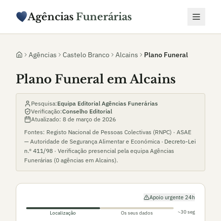
Agências
Funerárias
Agências
Castelo Branco
Alcains
Plano Funeral
Plano Funeral em Alcains
Pesquisa:
Equipa Editorial Agências Funerárias
Verificação:
Conselho Editorial
Atualizado:
8 de março de 2026
Fontes: Registo Nacional de Pessoas Colectivas (RNPC) · ASAE
— Autoridade de Segurança Alimentar e Económica ·
Decreto-Lei
n.º 411/98
· Verificação presencial pela equipa Agências
Funerárias (
0
agências em
Alcains
).
Apoio urgente 24h
~30 seg
Localização
Os seus dados