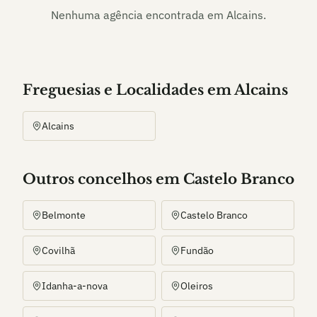
Nenhuma agência encontrada em
Alcains
.
Freguesias e Localidades
em
Alcains
Alcains
Outros
concelho
s
em Castelo Branco
Belmonte
Castelo Branco
Covilhã
Fundão
Idanha-a-nova
Oleiros