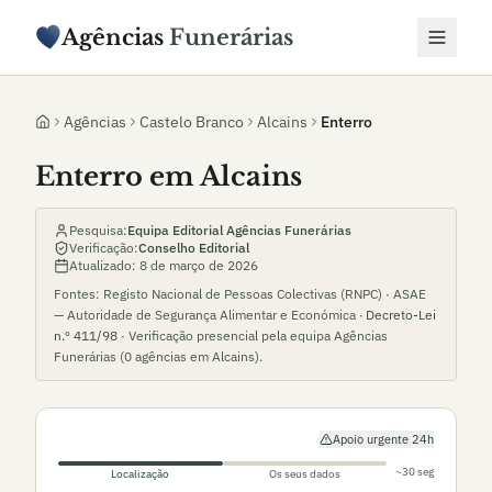
Agências
Funerárias
Agências
Castelo Branco
Alcains
Enterro
Enterro em Alcains
Pesquisa:
Equipa Editorial Agências Funerárias
Verificação:
Conselho Editorial
Atualizado:
8 de março de 2026
Fontes: Registo Nacional de Pessoas Colectivas (RNPC) · ASAE
— Autoridade de Segurança Alimentar e Económica ·
Decreto-Lei
n.º 411/98
· Verificação presencial pela equipa Agências
Funerárias (
0
agências em
Alcains
).
Apoio urgente 24h
~30 seg
Localização
Os seus dados