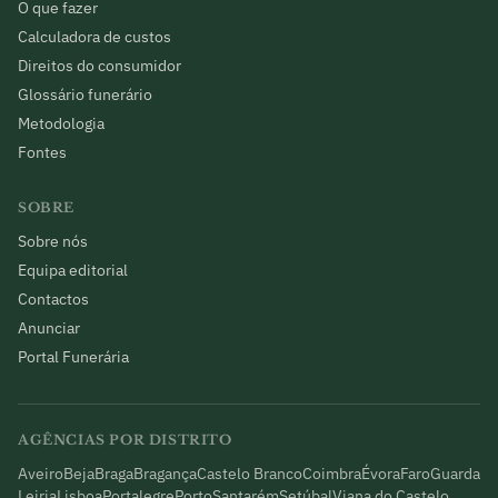
O que fazer
Calculadora de custos
Direitos do consumidor
Glossário funerário
Metodologia
Fontes
SOBRE
Sobre nós
Equipa editorial
Contactos
Anunciar
Portal Funerária
AGÊNCIAS POR DISTRITO
Aveiro
Beja
Braga
Bragança
Castelo Branco
Coimbra
Évora
Faro
Guarda
Leiria
Lisboa
Portalegre
Porto
Santarém
Setúbal
Viana do Castelo