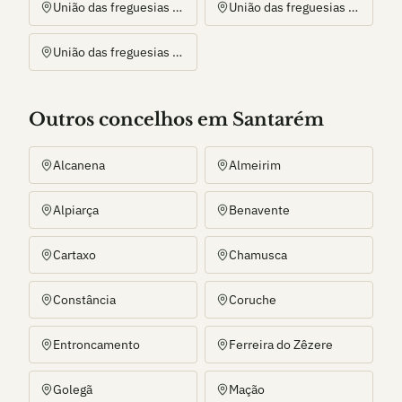
União das freguesias de Alvega e Concavada
União das freguesias de São Facundo e Vale das Mós
União das freguesias de São Miguel do Rio Torto e Rossio ao Sul do Tejo
Outros
concelho
s
em Santarém
Alcanena
Almeirim
Alpiarça
Benavente
Cartaxo
Chamusca
Constância
Coruche
Entroncamento
Ferreira do Zêzere
Golegã
Mação