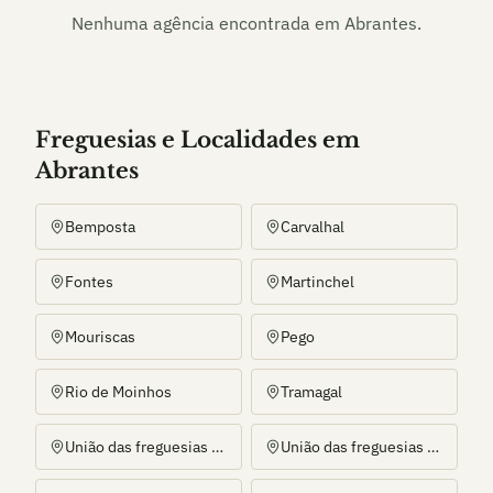
Nenhuma agência encontrada em
Abrantes
.
Freguesias e Localidades
em
Abrantes
Bemposta
Carvalhal
Fontes
Martinchel
Mouriscas
Pego
Rio de Moinhos
Tramagal
União das freguesias de Abrantes (São Vicente e São João) e Alferrarede
União das freguesias de Aldeia do Mato e Souto