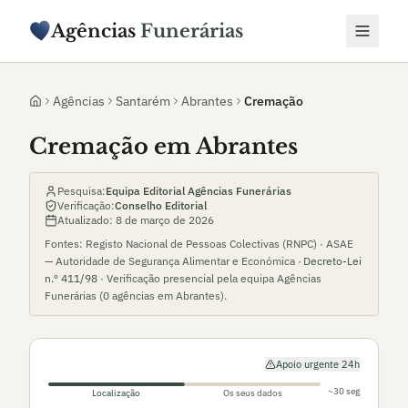
Agências
Funerárias
Agências
Santarém
Abrantes
Cremação
Cremação em Abrantes
Pesquisa:
Equipa Editorial Agências Funerárias
Verificação:
Conselho Editorial
Atualizado:
8 de março de 2026
Fontes: Registo Nacional de Pessoas Colectivas (RNPC) · ASAE
— Autoridade de Segurança Alimentar e Económica ·
Decreto-Lei
n.º 411/98
· Verificação presencial pela equipa Agências
Funerárias (
0
agências em
Abrantes
).
Apoio urgente 24h
~30 seg
Localização
Os seus dados