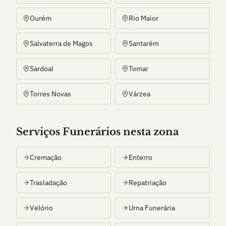
Ourém
Rio Maior
Salvaterra de Magos
Santarém
Sardoal
Tomar
Torres Novas
Várzea
Serviços Funerários nesta zona
Cremação
Enterro
Trasladação
Repatriação
Velório
Urna Funerária