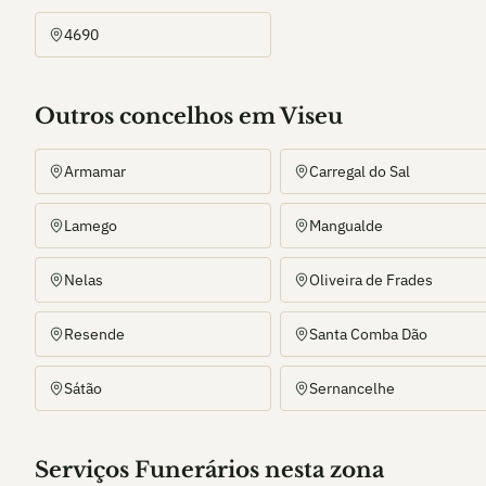
4690
Outros
concelho
s
em Viseu
Armamar
Carregal do Sal
Lamego
Mangualde
Nelas
Oliveira de Frades
Resende
Santa Comba Dão
Sátão
Sernancelhe
Serviços Funerários nesta zona