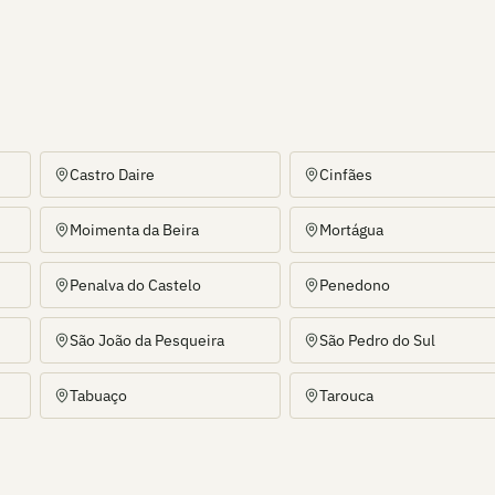
Castro Daire
Cinfães
Moimenta da Beira
Mortágua
Penalva do Castelo
Penedono
São João da Pesqueira
São Pedro do Sul
Tabuaço
Tarouca