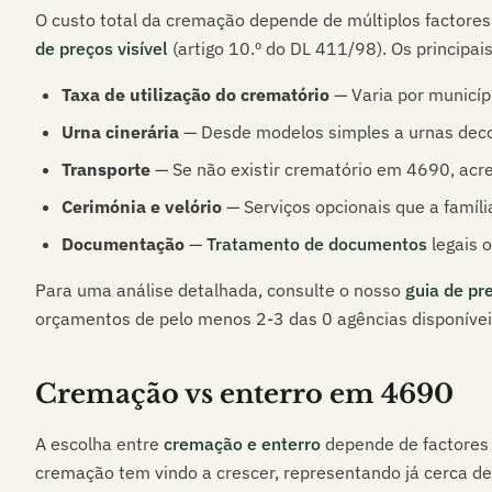
O custo total da cremação depende de múltiplos factores
de preços visível
(artigo 10.º do DL 411/98). Os principa
Taxa de utilização do crematório
— Varia por municípi
Urna cinerária
— Desde modelos simples a urnas dec
Transporte
— Se não existir crematório em
4690
, acr
Cerimónia e velório
— Serviços opcionais que a família
Documentação
—
Tratamento de documentos
legais o
Para uma análise detalhada, consulte o nosso
guia de pr
orçamentos de pelo menos 2-3 das
0
agências disponíve
Cremação vs enterro em
4690
A escolha entre
cremação e enterro
depende de factores p
cremação tem vindo a crescer, representando já cerca d