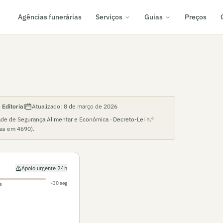
Agências funerárias
Serviços
Guias
Preços
Editorial
Atualizado:
8 de março de 2026
ade de Segurança Alimentar e Económica ·
Decreto-Lei n.º
ias em
4690
).
Apoio urgente 24h
~30 seg
s