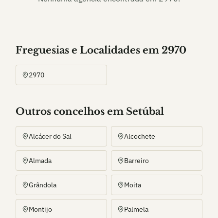
Freguesias e Localidades
em
2970
2970
Outros
concelho
s
em Setúbal
Alcácer do Sal
Alcochete
Almada
Barreiro
Grândola
Moita
Montijo
Palmela