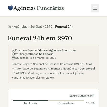
Agências
Funerárias
Agências
Setúbal
2970
Funeral 24h
Funeral 24h em 2970
Pesquisa:
Equipa Editorial Agências Funerárias
Verificação:
Conselho Editorial
Atualizado:
8 de março de 2026
Fontes: Registo Nacional de Pessoas Colectivas (RNPC) · ASAE
— Autoridade de Segurança Alimentar e Económica ·
Decreto-Lei
n.º 411/98
· Verificação presencial pela equipa Agências
Funerárias (
0
agências em
2970
).
Apoio urgente 24h
~30 seg
Localização
Os seus dados