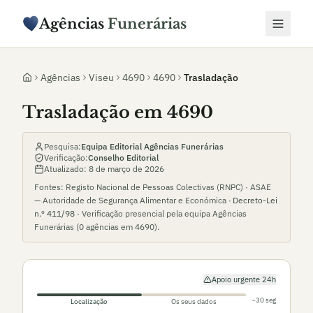
Agências
Funerárias
Agências
Viseu
4690
4690
Trasladação
Trasladação em 4690
Pesquisa:
Equipa Editorial Agências Funerárias
Verificação:
Conselho Editorial
Atualizado:
8 de março de 2026
Fontes: Registo Nacional de Pessoas Colectivas (RNPC) · ASAE
— Autoridade de Segurança Alimentar e Económica ·
Decreto-Lei
n.º 411/98
· Verificação presencial pela equipa Agências
Funerárias (
0
agências em
4690
).
Apoio urgente 24h
~30 seg
Localização
Os seus dados