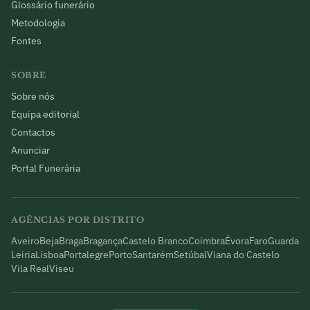
Glossário funerário
Metodologia
Fontes
SOBRE
Sobre nós
Equipa editorial
Contactos
Anunciar
Portal Funerária
AGÊNCIAS POR DISTRITO
Aveiro
Beja
Braga
Bragança
Castelo Branco
Coimbra
Évora
Faro
Guarda
Leiria
Lisboa
Portalegre
Porto
Santarém
Setúbal
Viana do Castelo
Vila Real
Viseu