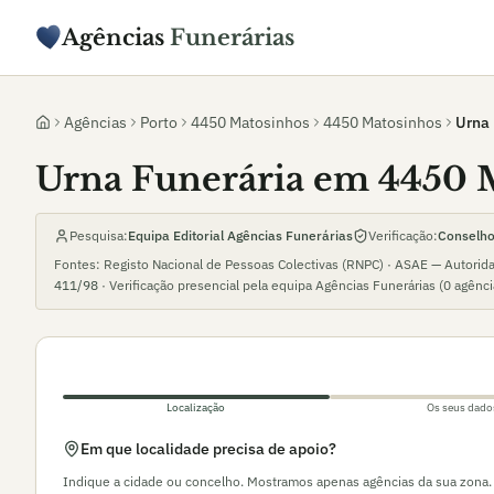
Agências
Funerárias
Agências
Porto
4450 Matosinhos
4450 Matosinhos
Urna 
Urna Funerária em 4450 
Pesquisa:
Equipa Editorial Agências Funerárias
Verificação:
Conselho 
Fontes: Registo Nacional de Pessoas Colectivas (RNPC) · ASAE — Autorid
411/98
· Verificação presencial pela equipa Agências Funerárias (
0
agênc
Localização
Os seus dado
Em que localidade precisa de apoio?
Indique a cidade ou concelho. Mostramos apenas agências da sua zona.