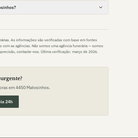
osinhos?
rárias
. As informações são verificadas com base em fontes
to com as agências. Não somos uma agência funerária — somos
mprecisão,
contacte-nos
. Última verificação:
março de 2026
.
 urgente?
horas em
4450 Matosinhos
.
ia 24h