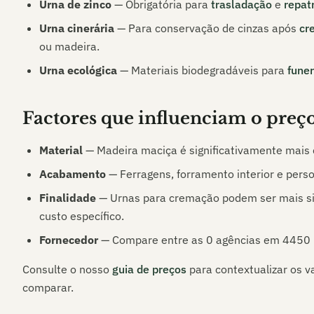
Urna de zinco
— Obrigatória para
trasladação
e
repat
Urna cinerária
— Para conservação de cinzas após
cr
ou madeira.
Urna ecológica
— Materiais biodegradáveis para
funer
Factores que influenciam o preç
Material
— Madeira maciça é significativamente mais
Acabamento
— Ferragens, forramento interior e pers
Finalidade
— Urnas para cremação podem ser mais sim
custo específico.
Fornecedor
— Compare entre as
0
agências em
4450 
Consulte o nosso
guia de preços
para contextualizar os v
comparar.