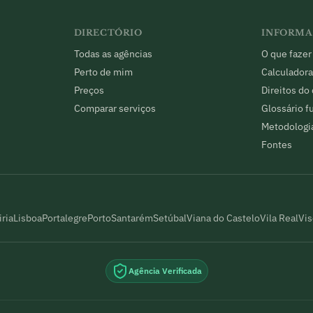
DIRECTÓRIO
INFORM
Todas as agências
O que fazer
Perto de mim
Calculadora
Preços
Direitos do
Comparar serviços
Glossário f
Metodologi
Fontes
iria
Lisboa
Portalegre
Porto
Santarém
Setúbal
Viana do Castelo
Vila Real
Vi
Agência Verificada