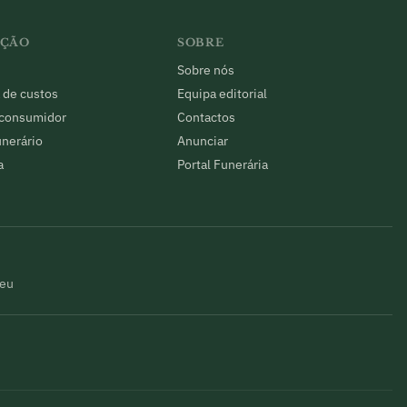
AÇÃO
SOBRE
Sobre nós
 de custos
Equipa editorial
 consumidor
Contactos
unerário
Anunciar
a
Portal Funerária
seu