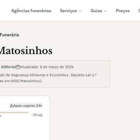
Agências funerárias
Serviços
Guias
Preços
Funerária
Matosinhos
Editorial
Atualizado:
8 de março de 2026
ade de Segurança Alimentar e Económica ·
Decreto-Lei n.º
ias em
4450 Matosinhos
).
Apoio urgente 24h
~30 seg
s