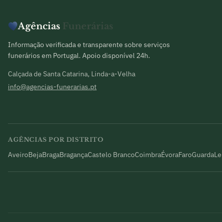
Agências
Funerárias
Informação verificada e transparente sobre serviços
funerários em Portugal. Apoio disponível 24h.
Calçada de Santa Catarina, Linda-a-Velha
info@agencias-funerarias.pt
AGÊNCIAS POR DISTRITO
Aveiro
Beja
Braga
Bragança
Castelo Branco
Coimbra
Évora
Faro
Guarda
Le