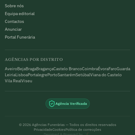
Sobre nós
Equipa editorial
Contactos
Anunciar
Portal Funerária
AGÊNCIAS POR DISTRITO
Aveiro
Beja
Braga
Bragança
Castelo Branco
Coimbra
Évora
Faro
Guarda
Leiria
Lisboa
Portalegre
Porto
Santarém
Setúbal
Viana do Castelo
Vila Real
Viseu
Agência Verificada
©
2026
Agências Funerárias — Todos os direitos reservados
Privacidade
Cookies
Política de correcções
Designed & Powered by