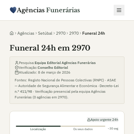
Agências
Funerárias
Agências
Setúbal
2970
2970
Funeral 24h
Funeral 24h em 2970
Pesquisa:
Equipa Editorial Agências Funerárias
Verificação:
Conselho Editorial
Atualizado:
8 de março de 2026
Fontes: Registo Nacional de Pessoas Colectivas (RNPC) · ASAE
— Autoridade de Segurança Alimentar e Económica ·
Decreto-Lei
n.º 411/98
· Verificação presencial pela equipa Agências
Funerárias (
0
agências em
2970
).
Apoio urgente 24h
~30 seg
Localização
Os seus dados