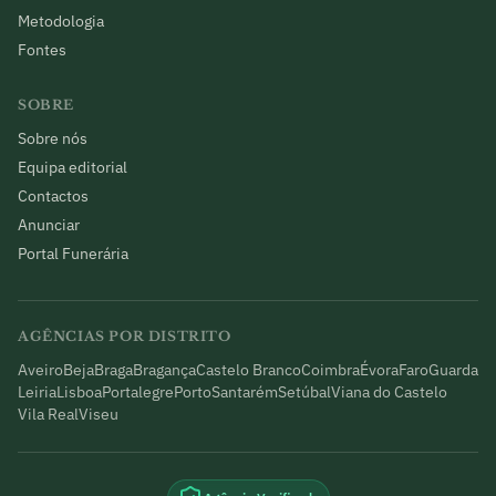
Metodologia
Fontes
SOBRE
Sobre nós
Equipa editorial
Contactos
Anunciar
Portal Funerária
AGÊNCIAS POR DISTRITO
Aveiro
Beja
Braga
Bragança
Castelo Branco
Coimbra
Évora
Faro
Guarda
Leiria
Lisboa
Portalegre
Porto
Santarém
Setúbal
Viana do Castelo
Vila Real
Viseu