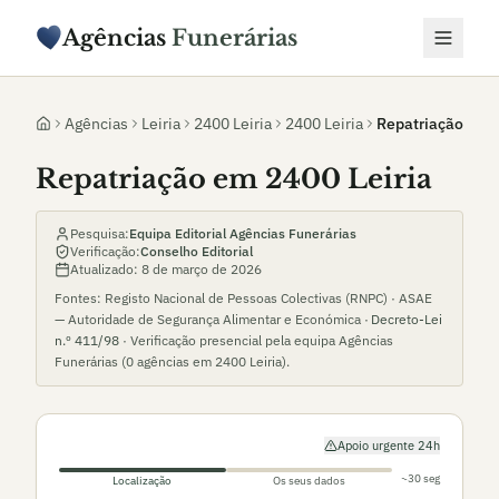
Agências
Funerárias
Agências
Leiria
2400 Leiria
2400 Leiria
Repatriação
Repatriação em 2400 Leiria
Pesquisa:
Equipa Editorial Agências Funerárias
Verificação:
Conselho Editorial
Atualizado:
8 de março de 2026
Fontes: Registo Nacional de Pessoas Colectivas (RNPC) · ASAE
— Autoridade de Segurança Alimentar e Económica ·
Decreto-Lei
n.º 411/98
· Verificação presencial pela equipa Agências
Funerárias (
0
agências em
2400 Leiria
).
Apoio urgente 24h
~30 seg
Localização
Os seus dados